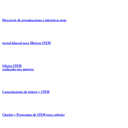
Directorio de organizaciones e iniciativas stem
portal laboral para Mujeres STEM
Oficios STEM
realizados por mujeres
Capacitaciones de género y STEM
Charlas y Programas de STEM para colegios